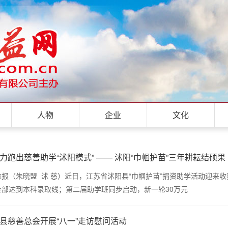
人物
企业
文化
力跑出慈善助学“沭阳模式” —— 沭阳“巾帼护苗”三年耕耘结硕果
（朱晓盟 沭 慈）近日，江苏省沭阳县“巾帼护苗”捐资助学活动迎来收
全部达到本科录取线；第二届助学班同步启动，新一轮30万元
县慈善总会开展“八一”走访慰问活动