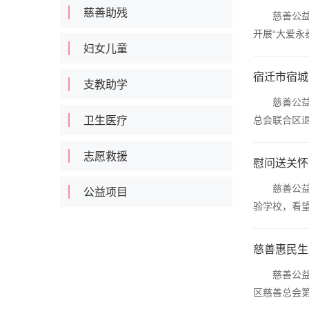
慈善助残
慈善公益报
开展“大爱永
妇女儿童
宿迁市宿城
支教助学
慈善公益报
卫生医疗
总会联合区退
志愿救援
慰问送关怀
慈善公益报
公益项目
验学校，看望
慈善惠民生
慈善公益报
区慈善总会