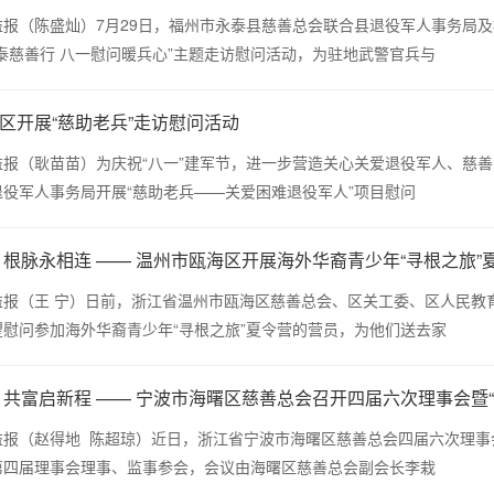
（陈盛灿）7月29日，福州市永泰县慈善总会联合县退役军人事务局及
泰慈善行 八一慰问暖兵心”主题走访慰问活动，为驻地武警官兵与
区开展“慈助老兵”走访慰问活动
（耿苗苗）为庆祝“八一”建军节，进一步营造关心关爱退役军人、慈善济
役军人事务局开展“慈助老兵——关爱困难退役军人”项目慰问
 根脉永相连 —— 温州市瓯海区开展海外华裔青少年“寻根之旅”
（王 宁）日前，浙江省温州市瓯海区慈善总会、区关工委、区人民教育
慰问参加海外华裔青少年“寻根之旅”夏令营的营员，为他们送去家
 共富启新程 —— 宁波市海曙区慈善总会召开四届六次理事会暨
（赵得地 陈超琼）近日，浙江省宁波市海曙区慈善总会四届六次理事会
第四届理事会理事、监事参会，会议由海曙区慈善总会副会长李栽