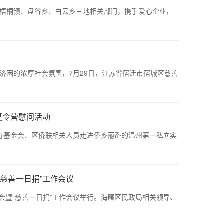
梧桐镇、盘谷乡、白云乡三地相关部门，携手爱心企业，
困的浓厚社会氛围，7月29日，江苏省宿迁市宿城区慈善
夏令营慰问活动
基金会、区侨联相关人员走进侨乡丽岙的温州第一私立实
“慈善一日捐”工作会议
暨“慈善一日捐”工作会议举行。海曙区民政局相关领导、