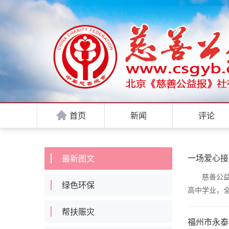
首页
新闻
评论
一场爱心接
最新图文
慈善公益报
绿色环保
高中学业，
帮扶赈灾
福州市永泰