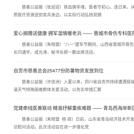
慈善公益报（张迎迎）铁血铸军魂，医者守初心。连日来，从东
质医疗资源送到官兵身边，以实际行动弘扬双拥
爱心捐赠送健康 拥军温情暖老兵 —— 晋城市骨伤专科
慈善公益报（朱晓盟）“八一”建军节期间，山西省晋城市骨伤
长闫通宇、成允涛，秘书长郝一鹏出席活动，
自贡市慈善总会25477份防暑物资发放到位
慈善公益报（许佳洲）入夏以来，四川省自贡市持续遭遇极端高
温天气特殊困难群体关爱活动，以务实举措汇聚
党建牵线医善联动 精准纾解重疾难题 —— 青岛西海岸新
慈善公益报（朱晓盟 杨 硕）日前，山东省青岛经济技术开发
访慰问活动。此次活动旨在进一步强化党