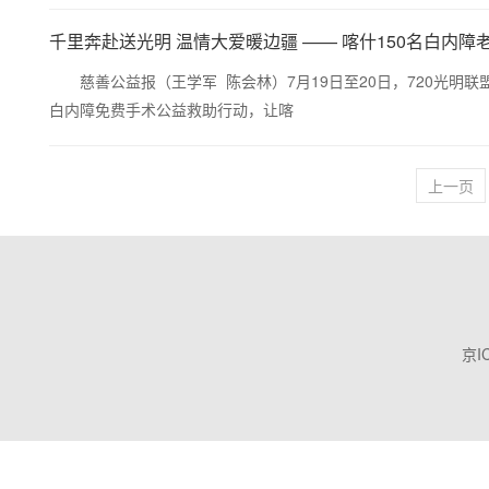
千里奔赴送光明 温情大爱暖边疆 —— 喀什150名白内障
慈善公益报（王学军 陈会林）7月19日至20日，720光明
白内障免费手术公益救助行动，让喀
上一页
京I