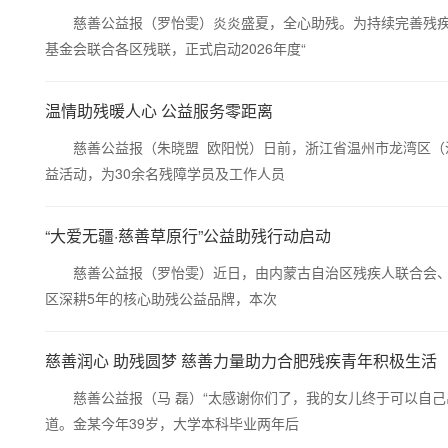
慈善公益报（罗怡雯）炎炎盛夏，全心助残。为持续完善残疾人
基金会联合各区残联，正式启动2026年度“
温情助残暖人心 公益服务零距离
慈善公益报（朱晓盟 欧阳悦）日前，浙江省温州市龙湾区（温
益活动，为30余名残障学员及工作人员
“大爱无疆·慈善草原行”公益助残行动启动
慈善公益报（罗怡雯）近日，由内蒙古自治区残疾人联合会、内蒙
区深耕5年的核心助残公益品牌，本次
慈善润心 助残圆梦 慈善力量助力合肥残疾青年积极生活
慈善公益报（马 磊）“太感谢你们了，我的女儿终于可以自己
道。金某今年39岁，大学本科毕业两年后