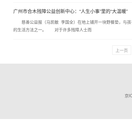
广州市合木残障公益创新中心：“人生小事”里的“大温暖”
慈善公益报（马凯敏 李国全）在地上铺开一块野餐垫，与孩子
的生活方法之一。 对于许多残障人士而
上一页
京I