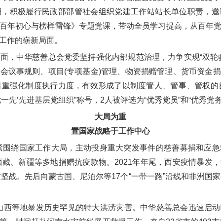
潮，积极履行民政部部管社会组织党建工作站站长单位职责，邀
百年初心与榜样雷锋》专题党课，带动全员学习提高，从百年
工作的崭新局面。
，中华慈善总会党委坚持强化内部规范治理，力争实现“双轮驱
会议事规则、项目(专项基金)管理、物资捐赠管理、货币资金
着重强化制度执行力度，有效形成了以制度管人、管事、管权的良
优一先’先进基层党组织”称号，2人被评选为“优秀党员”和“优秀党
大局为重
置国家战略于工作中心
紧围绕国家工作大局，主动投身重大突发事件的慈善募捐和应急
、西藏、新疆等多地捐赠抗疫款物。2021年年尾，西安疫情暴发
攻坚战。先后向蒙古国、尼泊尔等17个“一带一路”沿线和非洲国家
山西等地暴发历史罕见的特大洪涝灾害。中华慈善总会迅速启