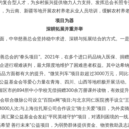
理的复合型人才，为乡村振兴提供物力人力支持。发挥总会长照专
目，为云南、新疆等地开展农村养老从业人员培训，缓解农村养
项目为器
深耕拓展并重并举
，中华慈善总会坚持稳中求进、深耕与拓展结合的方式。一是
会的“拳头项目”。2021年，在多个进口药品纳入医保、捐
企进行艰难谈判，最大限度地维护了困难患者权益。其中达希
方面都有大的提升。“微笑列车”项目款超过3000万元，同比增长
司登公益基金会等爱心力量在青海、四川、山西等地积极开展活动
个省区市的894所中小学校无偿捐赠300余万册课外读物，有效
合微脉公司设立“百院e网”项目;与北京同仁医院携手设立“王宁
4000人次;与上海拉扎斯公司合作设立“骑士关爱”项目，为外
水滴汇聚公益基金会发起“平民英雄守护”项目，对遇到困境的一线
希望 善行未来”公益项目，为弱势群体提供资金、物资救助及志