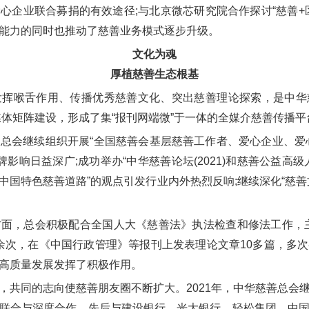
心企业联合募捐的有效途径;与北京微芯研究院合作探讨“慈善+
能力的同时也推动了慈善业务模式逐步升级。
文化为魂
厚植慈善生态根基
喉舌作用、传播优秀慈善文化、突出慈善理论探索，是中华
媒体矩阵建设，形成了集“报刊网端微”于一体的全媒介慈善传播平
会继续组织开展“全国慈善会基层慈善工作者、爱心企业、爱心
牌影响日益深广;成功举办“中华慈善论坛(2021)和慈善公益高
走中国特色慈善道路”的观点引发行业内外热烈反响;继续深化“慈
，总会积极配合全国人大《慈善法》执法检查和修法工作，主
0余次，在《中国行政管理》等报刊上发表理论文章10多篇，多
高质量发展发挥了积极作用。
同的志向使慈善朋友圈不断扩大。2021年，中华慈善总会
联合与深度合作，先后与建设银行、光大银行、轻松集团、中