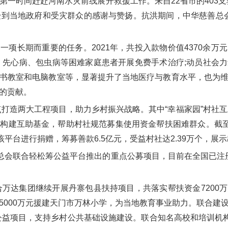
一时间赶赴河南水灾前线展开救援工作。来自22省市的403支
受到当地政府和受灾群众的感谢与赞扬。抗洪期间，中华慈善总会共
长期而重要的任务。2021年，共投入款物价值4370余万
、先心病、包虫病等困难家庭患者开展免费手术治疗;动员社会
书教室和电脑教室等，显著提升了当地医疗与教育水平，也为
的贡献。
打造两大工程项目，助力乡村振兴战略。其中“幸福家园”村社互
构建互助基金，帮助村社规范募集使用资金帮扶困难群众。截至
该平台进行捐赠，筹募善款6.5亿元，受益村社达2.39万个，展
会联合轻松筹公益平台推出的重点公募项目，目前在全国已注册16
万达集团继续开展丹寨包县扶持项目，共落实帮扶资金7200
5000万元援建天门市万林小学，为当地教育事业助力。联合建
等公益项目，支持乡村公共基础设施建设。联合知名高校和培训机