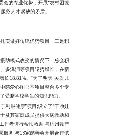
委会的专业优势，开展“农村困境
老服务人才紧缺的矛盾。
扎实做好传统优势项目，二是积
赠援助模式改变的情况下，总会积
纳、多泽润等项目逆势增长，在新
18.81%。“为了明天 关爱儿
。中慈爱心图书室项目整合多个专
提升了受赠学校学生的知识能力。
利眼健康”项目;设立了“干净娃
卖骑士及其家庭成员提供大病救助和
工作者进行帮扶救助;与杭州数产
愿服务;与13家慈善会开展合作试