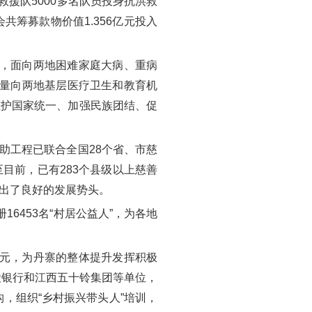
救援队5000多名队员投身抗洪救
筹募款物价值1.356亿元投入
元，面向两地困难家庭大病、重病
力量向两地基层医疗卫生和教育机
维护国家统一、加强民族团结、促
助工程已联合全国28个省、市慈
目前，已有283个县级以上慈善
示出了良好的发展势头。
453名“村居公益人”，为各地
万元，为丹寨的整体提升发挥积极
设银行和江西五十铃集团等单位，
构，组织“乡村振兴带头人”培训，