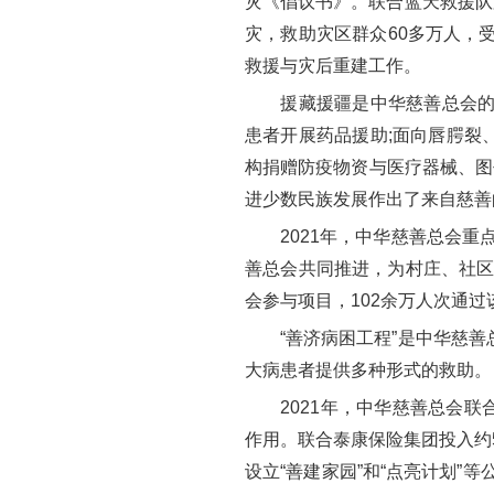
灾《倡议书》。联合蓝天救援队第
灾，救助灾区群众60多万人，
救援与灾后重建工作。
援藏援疆是中华慈善总会的一项
患者开展药品援助;面向唇腭裂
构捐赠防疫物资与医疗器械、图
进少数民族发展作出了来自慈善
2021年，中华慈善总会重点
善总会共同推进，为村庄、社区
会参与项目，102余万人次通过
“善济病困工程”是中华慈善总
大病患者提供多种形式的救助。
2021年，中华慈善总会联合
作用。联合泰康保险集团投入约
设立“善建家园”和“点亮计划”