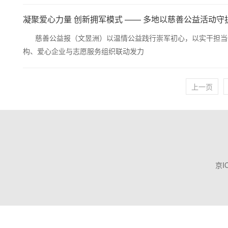
凝聚爱心力量 创新拥军模式 —— 多地以慈善公益活动守
慈善公益报（文昱洲）以温情公益践行崇军初心，以实干担当传
构、爱心企业与志愿服务组织联动发力
上一页
京I