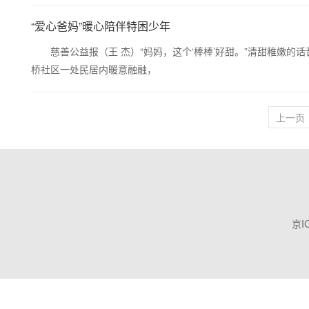
“爱心爸妈”暖心陪伴特困少年
慈善公益报（王 杰）“妈妈，这个‘棒棒’好甜。”清甜稚嫩的话音
桥社区一处民居内暖意融融，
上一页
京I