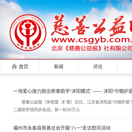
首页
新闻
评论
一场爱心接力跑出慈善助学“沭阳模式” —— 沭阳“巾帼护
慈善公益报（朱晓盟 沭 慈）近日，江苏省沭阳县“巾帼护苗”
二届助学班同步启动，新一轮30万元
福州市永泰县慈善总会开展“八一”走访慰问活动