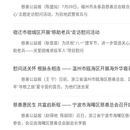
慈善公益报（陈盛灿）7月29日，福州市永泰县慈善总会联合县
心”主题走访慰问活动，为驻地武警官兵与
宿迁市宿城区开展“慈助老兵”走访慰问活动
慈善公益报（耿苗苗）为庆祝“八一”建军节，进一步营造关心关
助老兵——关爱困难退役军人”项目慰问
慰问送关怀 根脉永相连 —— 温州市瓯海区开展海外华裔
慈善公益报（王 宁）日前，浙江省温州市瓯海区慈善总会、区
年“寻根之旅”夏令营的营员，为他们送去家
慈善惠民生 共富启新程 —— 宁波市海曙区慈善总会召开
慈善公益报（赵得地 陈超琼）近日，浙江省宁波市海曙区慈善
参会，会议由海曙区慈善总会副会长李栽