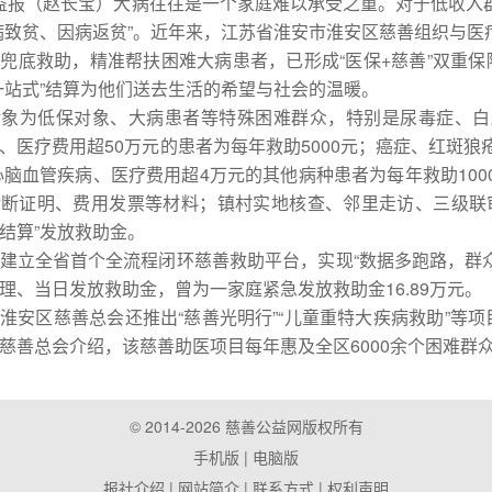
报（赵长宝）大病往往是一个家庭难以承受之重。对于低收入群
病致贫、因病返贫”。近年来，江苏省淮安市淮安区慈善组织与
兜底救助，精准帮扶困难大病患者，已形成“医保+慈善”双重
一站式”结算为他们送去生活的希望与社会的温暖。
为低保对象、大病患者等特殊困难群众，特别是尿毒症、白
、医疗费用超50万元的患者为每年救助5000元；癌症、红斑狼
；心脑血管疾病、医疗费用超4万元的其他病种患者为每年救助10
断证明、费用发票等材料；镇村实地核查、邻里走访、三级联
结算”发放救助金。
全省首个全流程闭环慈善救助平台，实现“数据多跑路，群众少
理、当日发放救助金，曾为一家庭紧急发放救助金16.89万元。
区慈善总会还推出“慈善光明行”“儿童重特大疾病救助”等项
慈善总会介绍，该慈善助医项目每年惠及全区6000余个困难群众
© 2014-2026 慈善公益网版权所有
手机版
| 电脑版
报社介绍
|
网站简介
|
联系方式
|
权利声明