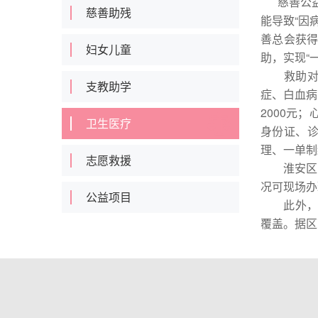
慈善公益
慈善助残
能导致“因
善总会获得
妇女儿童
助，实现“
救助对象
支教助学
症、白血病
2000元
卫生医疗
身份证、诊
理、一单制
志愿救援
淮安区建立
况可现场办
公益项目
此外，淮安
覆盖。据区