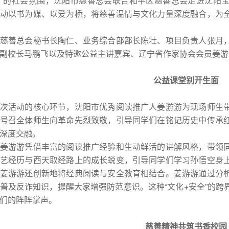
”的社会氛围，沈阳市慈善总会联合和平区慈善总会走进沈阳宝
动以书为媒、以爱为桥，将慈善温情与文化力量深度融合，为
善总会秘书长陶仁、业务综合部部长陈壮、项目负责人张月，
副校长马鹏飞以及特邀公益主讲嘉宾、辽宁省作家协会会员姜游
公益课堂别开生面
活动的核心环节，沈阳市优秀阅读推广人姜游游为现场师生带
号召全体师生向革命先烈致敬，引导同学们在铭记历史中传承
深度交融。
游游凭借丰富的阅读推广经验和生动鲜活的讲解风格，带领同
艺经历与西天取经路上的成长蜕变，引导同学们学习孙悟空身
姜游游还创新地将经典阅读与安全教育相结合。姜游游通过分
普及反诈知识，提醒大家增强防范意识。这种“文化+安全”的
们的阵阵掌声。
慈善精神共筑书香校园