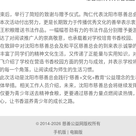
后，举行了简短的致谢与赠予仪式。陶仁代表沈阳市慈善总会
本次活动付出努力，更是长期致力于传播优秀文化的善举表示衷
积粮赠送书法作品。一幅幅苍劲有力的书法作品分别赠予姜游
达了对阅读推广人的崇高敬意，也承载着对学校培育书香校园、
致辞中对沈阳市慈善总会及和平区慈善总会的到来表示诚挚的
丰富了同学们的精神文化生活，又传递了正能量与实用知识，
飞介绍了学校在营造书香校园方面的努力与成效，并表示学校
的每一个角落，让阅读成为师生的生活习惯。
活动是沈阳市慈善总会践行“慈善+文化+教育”公益理念的生
体举措。相关工作人员介绍，未来，沈阳市慈善总会将继续发
仅要为青少年送去精神食粮，更要通过慈善力量点燃阅读热情
心，让书香滋养青少年的成长之路。
© 2014-2026 慈善公益网版权所有
手机版
| 电脑版