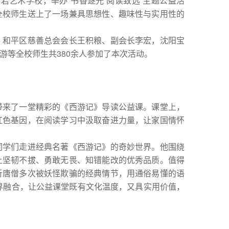
岩艺术学校，举办“书香逐光 阅读致远”主题公益活
全校师生送上了一场兼具思想性、趣味性与实用性的
和平区慈善总会会长王积粮、副会长李宏，沈阳宝
游等全校师生共380余人参加了本次活动。
来了一堂精彩的《西游记》导读公益课。课堂上，
红色基因，在阅读学习中汲取奋进力量，让家国情怀
学们走进经典名著《西游记》的奇妙世界。他围绕
上坚韧不拔、勇敢无畏、知错能改的优秀品质。值得
析唐僧多次被妖怪欺骗的经典情节，用通俗易懂的语
跨界融合，让公益课堂既有文化温度，又具实用价值，