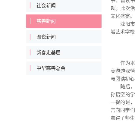
书、善读书
社会新闻
动。此次活
文化盛宴。
慈善新闻
沈阳市慈
岩艺术学校
图说新闻
新春走基层
作为本次
中华慈善总会
姜游游深情
与阅读初心
随后，姜
孙悟空的学
一提的是，
言向同学们
赢得了师生