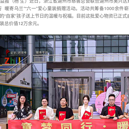
公益报（
杨 生
）
近日，浙江省湖州市慈善总会联合湖州市吴兴区
行 暖寄乌兰”“六一”爱心童装捐赠活动。活动共筹备1000余
的“自家”孩子送上节日的温暖与祝福。目前这批爱心物资已正
装总价值12万余元。