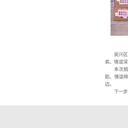
吴兴区关
弟、情谊深
本次捐赠
助、情谊绵
边。
下一步，