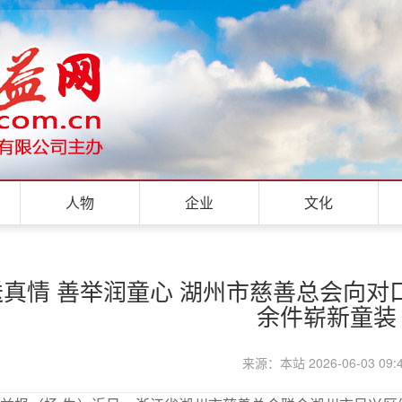
人物
企业
文化
真情 善举润童心 湖州市慈善总会向对口
余件崭新童装
来源：本站 2026-06-03 09: