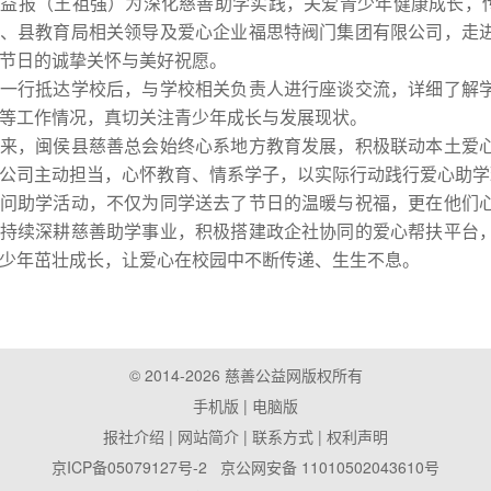
公益报（王祖强
）
为深化慈善助学实践，关爱青少年健康成长，传
、县教育局相关领导及爱心企业福思特阀门集团有限公司，走
节日的诚挚关怀与美好祝愿。
行抵达学校后，与学校相关负责人进行座谈交流，详细了解学
等工作情况，真切关注青少年成长与发展现状。
，闽侯县慈善总会始终心系地方教育发展，积极联动本土爱心
公司主动担当，心怀教育、情系学子，以实际行动践行爱心助学
助学活动，不仅为同学送去了节日的温暖与祝福，更在他们心
持续深耕慈善助学事业，积极搭建政企社协同的爱心帮扶平台
少年茁壮成长，让爱心在校园中不断传递、生生不息。
© 2014-2026 慈善公益网版权所有
手机版
| 电脑版
报社介绍
|
网站简介
|
联系方式
|
权利声明
京ICP备05079127号-2
京公网安备 11010502043610号