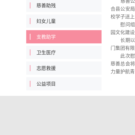
慈善
慈善助残
合县公安局
校学子送上
妇女儿童
慰问组一
园文化建设
支教助学
长期以来
门集团有限
卫生医疗
此次慰问
慈善总会将
志愿救援
力量护航青
公益项目