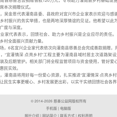
南县慈善总会捐赠善款120万元，专项助力灌南县乡村基础设
席本次捐赠仪式。
吴金恩代表灌南县委、县政府对宜兴市企业家表示欢迎与感谢
乡村振兴的务实举措，也是两地深厚情谊的见证。他希望以此
广度与深度。
家代表表示，回馈社会、助力乡村振兴是企业应尽的责任。
乡村全面振兴贡献力量。
，6名宜兴企业家代表依次向灌南县慈善总会完成善款捐赠，用
“宜灌情深·点亮乡村”工程主要为灌南县域村居主次道路架设
装及后期管护。相关部门将全程监管项目与资金使用，管好爱
惠民实效。
南县将用好每一份爱心资源，扎实推进“宜灌情深·点亮乡村
让民生实事更暖心、乡村发展更出彩，以实干实绩回馈社会各界
© 2014-2026 慈善公益网版权所有
手机版
| 电脑版
报社介绍
|
网站简介
|
联系方式
|
权利声明