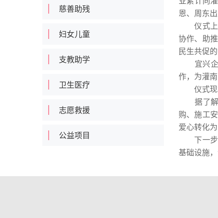
业累计向灌
慈善助残
恩、周东出
仪式上，
妇女儿童
协作、助推
民生共促的
支教助学
宜兴企业
作，为灌南
卫生医疗
仪式现场
据了解，
志愿救援
购、施工安
爱心转化为
公益项目
下一步，灌
基础设施，