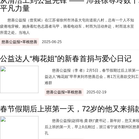
从清洁工到公益先锋 —— 沛县徐尊玲数
平凡力量
慈善公益报（曾宪斌）在江苏省徐州市沛县大屯街道前八村，总有一个人不知
疲倦地穿梭。她身着红色志愿者马甲，骑着电动车，时而为活动奔赴，时而送水至
所需之处。当地人
慈善公益报>草根慈善
2025-06-25
公益达人“梅花姐”的新春首捐与爱心日记
慈善公益报（李 者）2月5日，春节假期过后上班第一
益达人“梅花姐”早早来到市慈善总会，将1万元善款交到
难群
慈善公益报>草根慈善
2025-02-19
春节假期后上班第一天，72岁的他又来捐
慈善公益报(赵得地 龚 静)“虞书记，新年好，您又来啦
后上班的第一天，早上8点刚过，浙江省宁波市鄞州区慈
孔