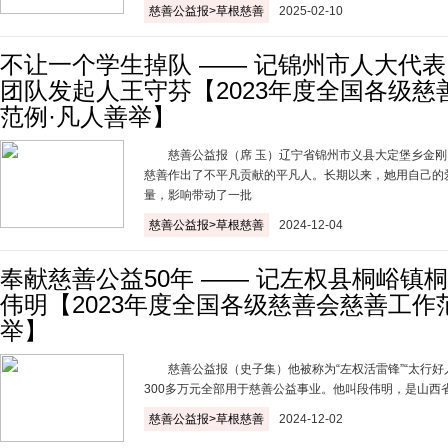
慈善公益报>草根慈善
2025-02-10
不让一个学生掉队 —— 记锦州市人大代
团队发起人王守芬【2023年度全国各级慈
范例·凡人善举】
慈善公益报（席 玉）辽宁省锦州市义县大定堡乡金刚
慈善作出了不平凡贡献的平凡人。长期以来，她用自己的
量，影响带动了一批
慈善公益报>草根慈善
2024-12-04
奉献慈善公益50年 —— 记左权县桐峪镇
伟明【2023年度全国各级慈善会慈善工作
举】
慈善公益报（史子集）他被称为“左权活雷锋”“太行好
300多万元全部用于慈善公益事业。他叫段伟明，是山西
慈善公益报>草根慈善
2024-12-02