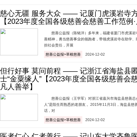
慈心无疆 服务大众 —— 记厦门虎溪岩寺
【2023年度全国各级慈善会慈善工作范例
慈善公益报（陈铭洋）多年来，福建省厦门市虎溪岩
善精神，勇当慈善事业的领跑者，带领虎溪岩寺在助学、
担社会责任，开展
慈善公益报>草根慈善
2024-12-02
但行好事 莫问前程 —— 记浙江省海盐县
士“金粟缘人”【2023年度全国各级慈善会
凡人善举】
慈善公益报（王学军）对浙江省嘉兴市海盐县慈善总会
人”是陌生而熟悉的老朋友 。2015年11月3日，海盐县
话，对
慈善公益报>草根慈善
2024-12-02
医者仁心 仁者善行 —— 记山东大学齐鲁