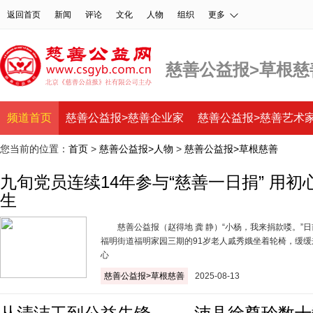
返回首页
新闻
评论
文化
人物
组织
更多
慈善公益报>草根慈
频道首页
慈善公益报>慈善企业家
慈善公益报>慈善艺术
您当前的位置：
首页
>
慈善公益报>人物
>
慈善公益报>草根慈善
慈善公益报>慈善人物
慈善公益报>基层民政人
九旬党员连续14年参与“慈善一日捐” 用
生
慈善公益报（赵得地 龚 静）“小杨，我来捐款喽。”
福明街道福明家园三期的91岁老人戚秀娥坐着轮椅，缓
心
慈善公益报>草根慈善
2025-08-13